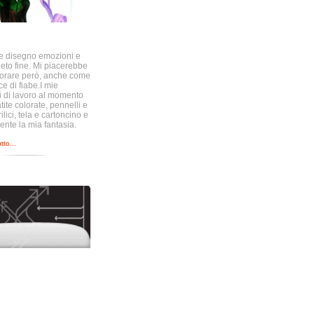
e disegno emozioni e
lieto fine. Mi piacerebbe
vorare però, anche come
ice di fiabe.I mie
i di lavoro al momento
ite colorate, pennelli e
rilici, tela e cartoncino e
ente la mia fantasia.
tto...