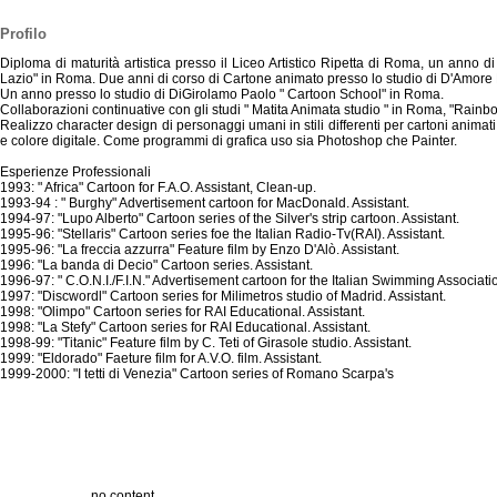
Profilo
Diploma di maturità artistica presso il Liceo Artistico Ripetta di Roma, un anno d
Lazio" in Roma. Due anni di corso di Cartone animato presso lo studio di D'Amore
Un anno presso lo studio di DiGirolamo Paolo " Cartoon School" in Roma.
Collaborazioni continuative con gli studi " Matita Animata studio " in Roma, "Rain
Realizzo character design di personaggi umani in stili differenti per cartoni animati
e colore digitale. Come programmi di grafica uso sia Photoshop che Painter.
Esperienze Professionali
1993: " Africa" Cartoon for F.A.O. Assistant, Clean-up.
1993-94 : " Burghy" Advertisement cartoon for MacDonald. Assistant.
1994-97: "Lupo Alberto" Cartoon series of the Silver's strip cartoon. Assistant.
1995-96: "Stellaris" Cartoon series foe the Italian Radio-Tv(RAI). Assistant.
1995-96: "La freccia azzurra" Feature film by Enzo D'Alò. Assistant.
1996: "La banda di Decio" Cartoon series. Assistant.
1996-97: " C.O.N.I./F.I.N." Advertisement cartoon for the Italian Swimming Associatio
1997: "Discwordl" Cartoon series for Milimetros studio of Madrid. Assistant.
1998: "Olimpo" Cartoon series for RAI Educational. Assistant.
1998: "La Stefy" Cartoon series for RAI Educational. Assistant.
1998-99: "Titanic" Feature film by C. Teti of Girasole studio. Assistant.
1999: "Eldorado" Faeture film for A.V.O. film. Assistant.
1999-2000: "I tetti di Venezia" Cartoon series of Romano Scarpa's
no content