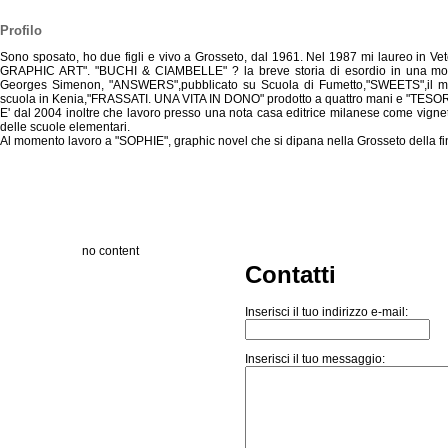
Profilo
Sono sposato, ho due figli e vivo a Grosseto, dal 1961. Nel 1987 mi laureo 
GRAPHIC ART". "BUCHI & CIAMBELLE" ? la breve storia di esordio in una
Georges Simenon, "ANSWERS",pubblicato su Scuola di Fumetto,"SWEETS",il mio
scuola in Kenia,"FRASSATI. UNA VITA IN DONO" prodotto a quattro mani e "TESOR
E' dal 2004 inoltre che lavoro presso una nota casa editrice milanese come vignetti
delle scuole elementari.
Al momento lavoro a "SOPHIE", graphic novel che si dipana nella Grosseto della fin
no content
Contatti
Inserisci il tuo indirizzo e-mail:
Inserisci il tuo messaggio: