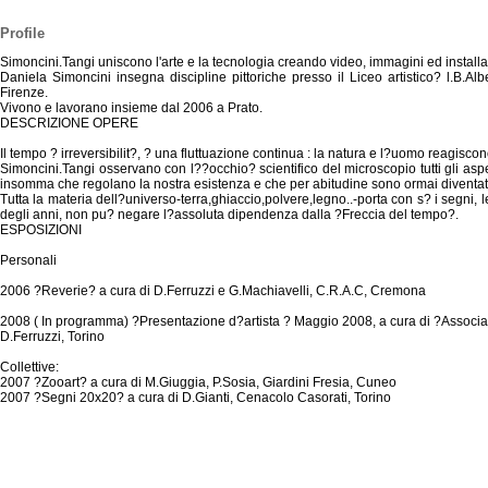
Profile
Simoncini.Tangi uniscono l'arte e la tecnologia creando video, immagini ed installa
Daniela Simoncini insegna discipline pittoriche presso il Liceo artistico? l.B.Alb
Firenze.
Vivono e lavorano insieme dal 2006 a Prato.
DESCRIZIONE OPERE
Il tempo ? irreversibilit?, ? una fluttuazione continua : la natura e l?uomo reagisco
Simoncini.Tangi osservano con l??occhio? scientifico del microscopio tutti gli aspet
insomma che regolano la nostra esistenza e che per abitudine sono ormai diventati i
Tutta la materia dell?universo-terra,ghiaccio,polvere,legno..-porta con s? i segni, 
degli anni, non pu? negare l?assoluta dipendenza dalla ?Freccia del tempo?.
ESPOSIZIONI
Personali
2006 ?Reverie? a cura di D.Ferruzzi e G.Machiavelli, C.R.A.C, Cremona
2008 ( In programma) ?Presentazione d?artista ? Maggio 2008, a cura di ?Associ
D.Ferruzzi, Torino
Collettive:
2007 ?Zooart? a cura di M.Giuggia, P.Sosia, Giardini Fresia, Cuneo
2007 ?Segni 20x20? a cura di D.Gianti, Cenacolo Casorati, Torino