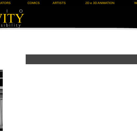
RATORS
COMICS
ARTISTS
2D e 3D ANIMATION
W