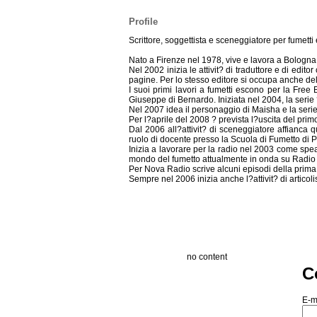
Profile
Scrittore, soggettista e sceneggiatore per fumetti e
Nato a Firenze nel 1978, vive e lavora a Bologna.
Nel 2002 inizia le attivit? di traduttore e di edit
pagine. Per lo stesso editore si occupa anche dell
I suoi primi lavori a fumetti escono per la Free 
Giuseppe di Bernardo. Iniziata nel 2004, la serie 
Nel 2007 idea il personaggio di Maisha e la serie a
Per l?aprile del 2008 ? prevista l?uscita del pr
Dal 2006 all?attivit? di sceneggiatore affianca
ruolo di docente presso la Scuola di Fumetto di 
Inizia a lavorare per la radio nel 2003 come spea
mondo del fumetto attualmente in onda su Radi
Per Nova Radio scrive alcuni episodi della prim
Sempre nel 2006 inizia anche l?attivit? di articol
no content
C
E-m