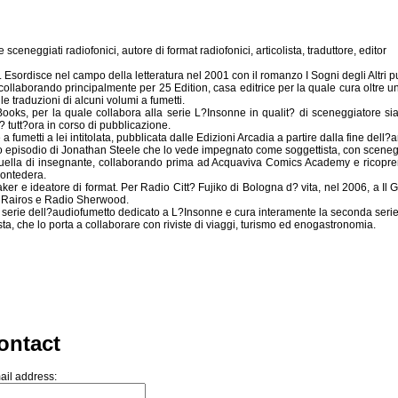
 sceneggiati radiofonici, autore di format radiofonici, articolista, traduttore, editor
 Esordisce nel campo della letteratura nel 2001 con il romanzo I Sogni degli Altri p
or collaborando principalmente per 25 Edition, casa editrice per la quale cura oltre una
e traduzioni di alcuni volumi a fumetti.
Books, per la quale collabora alla serie L?Insonne in qualit? di sceneggiatore sia
? tutt?ora in corso di pubblicazione.
 fumetti a lei intitolata, pubblicata dalle Edizioni Arcadia a partire dalla fine dell
imo episodio di Jonathan Steele che lo vede impegnato come soggettista, con scene
 quella di insegnante, collaborando prima ad Acquaviva Comics Academy e ricopren
Pontedera.
ker e ideatore di format. Per Radio Citt? Fujiko di Bologna d? vita, nel 2006, a Il
o Rairos e Radio Sherwood.
a serie dell?audiofumetto dedicato a L?Insonne e cura interamente la seconda ser
ista, che lo porta a collaborare con riviste di viaggi, turismo ed enogastronomia.
ontact
ail address: