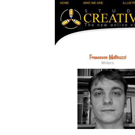
HOME
WHO WE ARE
ILLUST
Francesco Matteuzzi
Writers