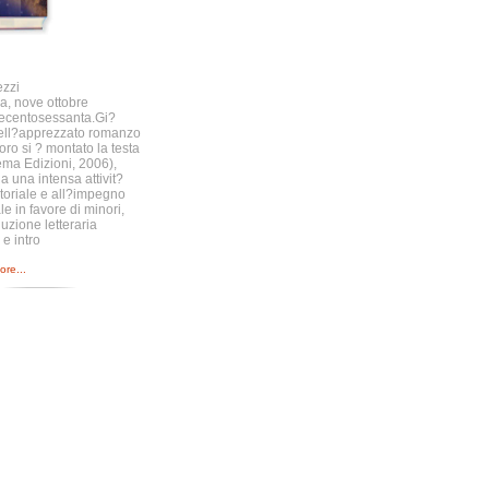
zzi
a, nove ottobre
ecentosessanta.Gi?
ell?apprezzato romanzo
ro si ? montato la testa
ema Edizioni, 2006),
 a una intensa attivit?
toriale e all?impegno
le in favore di minori,
uzione letteraria
 e intro
re...