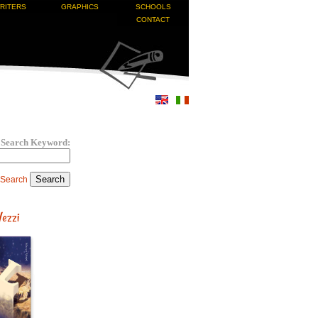
RITERS
GRAPHICS
SCHOOLS
CONTACT
Search Keyword:
 Search
Vezzi