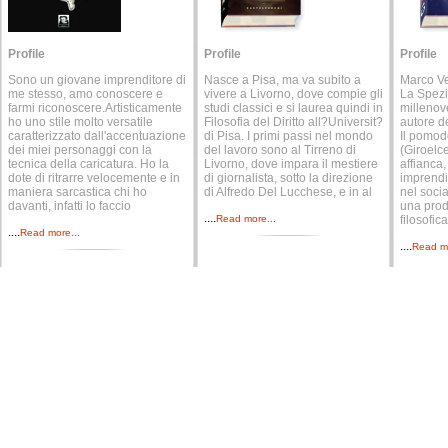
Profile
Profile
Profile
Sono un giovane imprenditore di
Nasce a Pisa, ma va subito a
Marco Ve
me stesso, amo conoscere e
vivere a Livorno, dove compie gli
La Spezi
farmi riconoscere.Artisticamente
studi classici e si laurea quindi in
millenov
ho uno stile molto versatile
Filosofia del Diritto all?Universit?
autore d
caratterizzato dall'accentuazione
di Pisa. I primi passi nel mondo
Il pomodo
dei miei personaggi con la
del lavoro sono al Tirreno di
(Giroelc
tecnica della caricatura. Ho la
Livorno, dove impara il mestiere
affianca,
dote di ritrarre velocemente e in
di giornalista, sotto la direzione
imprendi
maniera sarcastica chi ho
di Alfredo Del Lucchese, e in al
nel socia
davanti, infatti lo faccio
una prod
....
Read more...
filosofica
....
Read more...
....
Read mo