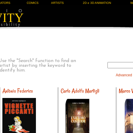
RATORS
COMICS
ARTISTS
2D e 3D ANIMATION
W
Use the "Search" function to find an
artist by inserting the keyword to
identify him.
Advanced
Antonio Federico
Carlo Adolfo Martigli
Marco 