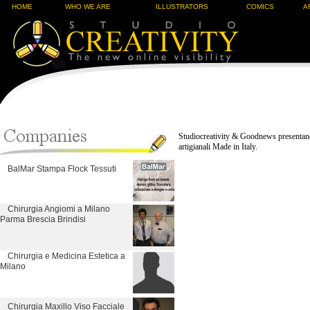
HOME
WHO WE ARE
ILLUSTRATORS
COMICS
A
Studiocreativity & Goodnews presentano 
artigianali Made in Italy.
BalMar Stampa Flock Tessuti
Chirurgia Angiomi a Milano
Parma Brescia Brindisi
Chirurgia e Medicina Estetica a
Milano
Chirurgia Maxillo Viso Facciale