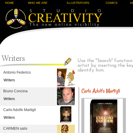
HOME
WHO WE ARE
ILLUSTRATORS
COMICS
A
Use the "Search" function
artist by inserting the k
identify him.
Antonio Federico
Writers
Carlo Adolfo Martigli
Bruno Concina
Writers
Carlo Adolfo Martigli
Writers
CARMEN salis