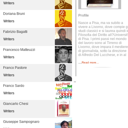
Writers
Doriana Bruni
Profile
Writers
Nasce a Pisa, ma va subito a
vivere a Livorno, dove compie gl
studi classici e si laurea quindi 
Fabrizio Bagatti
Filosofia del Diritto all?Universi
di Pisa. I primi passi nel mondo
Writers
del lavoro sono al Tirreno di
Livorno, dove impara il mestiere
Francesco Matteuzzi
di giornalista, sotto la direzione
di Alfredo Del Lucchese, e in al
Writers
....
Read more...
Franco Pastore
Writers
--
Franco Sardo
Writers
Giancarlo Chesi
Writers
Giuseppe Sampognaro