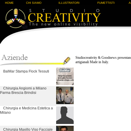
HOME
CHI SIAMO
ILLUSTRATORI
FUMETTISTI
A
Studiocreativity & Goodnews presentano 
artigianali Made in Italy.
BalMar Stampa Flock Tessuti
Chirurgia Angiomi a Milano
Parma Brescia Brindisi
Chirurgia e Medicina Estetica a
Milano
Chirurgia Maxillo Viso Facciale