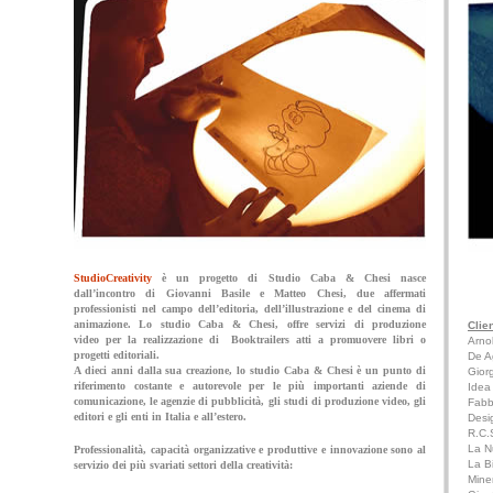
S
tudioCreativity
è un progetto di Studio Caba & Chesi nasce
dall’incontro di Giovanni Basile e Matteo Chesi, due affermati
professionisti nel campo dell’editoria, dell’illustrazione e del cinema di
animazione. Lo studio Caba & Chesi, offre servizi di produzione
Clien
video per la realizzazione di Booktrailers atti a promuovere libri o
Arno
progetti editoriali.
De A
A dieci anni dalla sua creazione, lo studio Caba & Chesi è un punto di
Gior
riferimento costante e autorevole per le più importanti aziende di
Idea 
comunicazione, le agenzie di pubblicità, gli studi di produzione video, gli
Fabb
editori e gli enti in Italia e all’estero.
Desi
R.C.S
La Nu
Professionalità, capacità organizzative e produttive e innovazione sono al
La B
servizio dei più svariati settori della creatività:
Miner