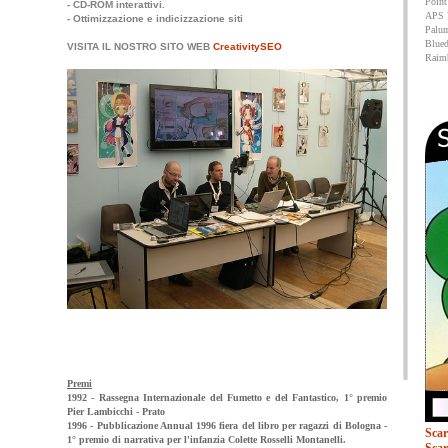
Point
- CD-ROM interattivi.
APS 
- Ottimizzazione e indicizzazione siti
Palum
Bluedi
VISITA IL NOSTRO SITO WEB
CreativitySEO
Raim
Premi
1992 - Rassegna Internazionale del Fumetto e del Fantastico, 1° premio
Pier Lambicchi - Prato
1996 - Pubblicazione Annual 1996 fiera del libro per ragazzi di Bologna -
Scar
1° premio di narrativa per l'infanzia Colette Rosselli Montanelli.