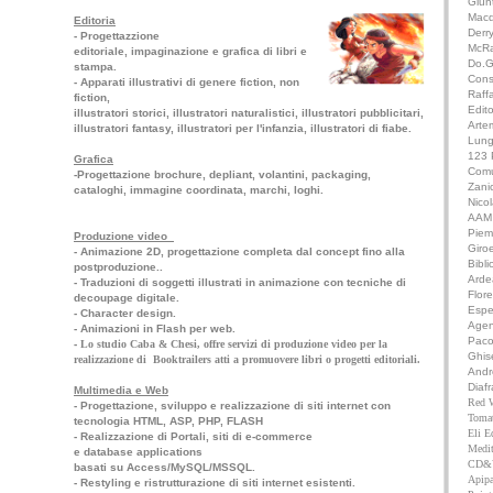
Giun
Macd
Editoria
Derr
- Progettazzione
McR
editoriale, impaginazione e grafica di libri e
Do.G
stampa.
Cons
- Apparati illustrativi di genere fiction, non
Raffa
fiction,
Edit
illustratori storici, illustratori naturalistici, illustratori pubblicitari,
Arte
illustratori fantasy, illustratori per l'infanzia, illustratori di fiabe.
Lung
123 
Grafica
Comu
-Progettazione brochure, depliant, volantini, packaging,
Zanic
cataloghi, immagine coordinata, marchi, loghi.
Nico
AAM 
Pie
Produzione video
Giro
- Animazione 2D, progettazione completa dal concept fino alla
Bibli
postproduzione..
Arde
- Traduzioni di soggetti illustrati in animazione con tecniche di
Flor
decoupage digitale.
Espe
- Character design.
Agen
- Animazioni in Flash per web.
Paco
-
Lo studio Caba & Chesi, offre servizi di produzione video per la
Ghise
realizzazione di Booktrailers atti a promuovere libri o progetti editoriali.
Andr
Diaf
Multimedia e Web
Red 
- Progettazione, sviluppo e realizzazione di siti internet con
Toma
tecnologia HTML, ASP, PHP, FLASH
Eli Ed
- Realizzazione di Portali, siti di e-commerce
Medit
e database applications
CD&V
basati su Access/MySQL/MSSQL.
Apipa
-
Restyling e ristrutturazione di siti internet esistenti.