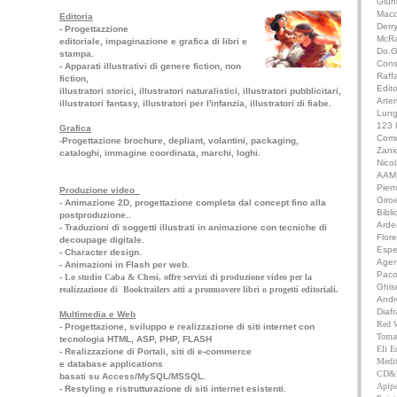
Giun
Macd
Editoria
Derr
- Progettazzione
McR
editoriale, impaginazione e grafica di libri e
Do.G
stampa.
Cons
- Apparati illustrativi di genere fiction, non
Raffa
fiction,
Edit
illustratori storici, illustratori naturalistici, illustratori pubblicitari,
Arte
illustratori fantasy, illustratori per l'infanzia, illustratori di fiabe.
Lung
123 
Grafica
Comu
-Progettazione brochure, depliant, volantini, packaging,
Zanic
cataloghi, immagine coordinata, marchi, loghi.
Nico
AAM 
Pie
Produzione video
Giro
- Animazione 2D, progettazione completa dal concept fino alla
Bibli
postproduzione..
Arde
- Traduzioni di soggetti illustrati in animazione con tecniche di
Flor
decoupage digitale.
Espe
- Character design.
Agen
- Animazioni in Flash per web.
Paco
-
Lo studio Caba & Chesi, offre servizi di produzione video per la
Ghise
realizzazione di Booktrailers atti a promuovere libri o progetti editoriali.
Andr
Diaf
Multimedia e Web
Red 
- Progettazione, sviluppo e realizzazione di siti internet con
Toma
tecnologia HTML, ASP, PHP, FLASH
Eli Ed
- Realizzazione di Portali, siti di e-commerce
Medit
e database applications
CD&V
basati su Access/MySQL/MSSQL.
Apipa
-
Restyling e ristrutturazione di siti internet esistenti.