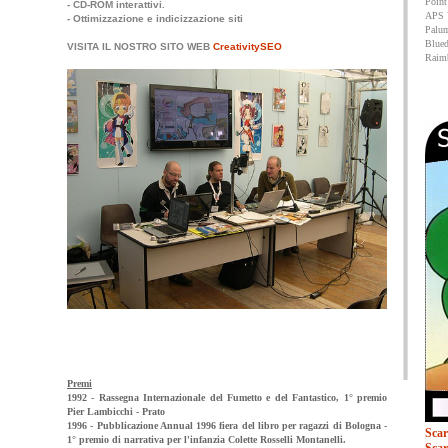
Point
- CD-ROM interattivi.
APS 
- Ottimizzazione e indicizzazione siti
Palum
Bluedi
VISITA IL NOSTRO SITO WEB
CreativitySEO
Raim
Premi
1992 - Rassegna Internazionale del Fumetto e del Fantastico, 1° premio
Pier Lambicchi - Prato
1996 - Pubblicazione Annual 1996 fiera del libro per ragazzi di Bologna -
Scar
1° premio di narrativa per l'infanzia Colette Rosselli Montanelli.