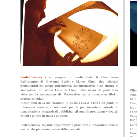
S
tudioCreativity
è un progetto di Studio Caba & Chesi nasce
dall’incontro di Giovanni Basile e Matteo Chesi, due affermati
professionisti nel campo dell’editoria, dell’illustrazione e del cinema di
animazione. Lo studio Caba & Chesi, offre servizi di produzione
Clien
video per la realizzazione di Booktrailers atti a promuovere libri o
Arno
progetti editoriali.
De A
A dieci anni dalla sua creazione, lo studio Caba & Chesi è un punto di
Gior
riferimento costante e autorevole per le più importanti aziende di
Idea 
comunicazione, le agenzie di pubblicità, gli studi di produzione video, gli
Fabb
editori e gli enti in Italia e all’estero.
Desi
R.C.S
La Nu
Professionalità, capacità organizzative e produttive e innovazione sono al
La B
servizio dei più svariati settori della creatività:
Miner