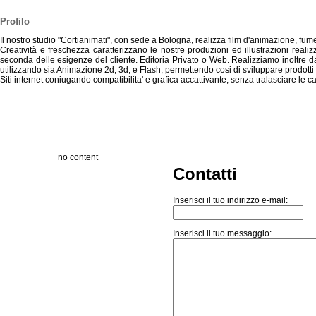
Profilo
Il nostro studio "Cortianimati", con sede a Bologna, realizza film d'animazione, fumett
Creatività e freschezza caratterizzano le nostre produzioni ed illustrazioni realiz
seconda delle esigenze del cliente. Editoria Privato o Web. Realizziamo inoltre da
utilizzando sia Animazione 2d, 3d, e Flash, permettendo cosi di sviluppare prodotti 
Siti internet coniugando compatibilita' e grafica accattivante, senza tralasciare le car
no content
Contatti
Inserisci il tuo indirizzo e-mail:
Inserisci il tuo messaggio: