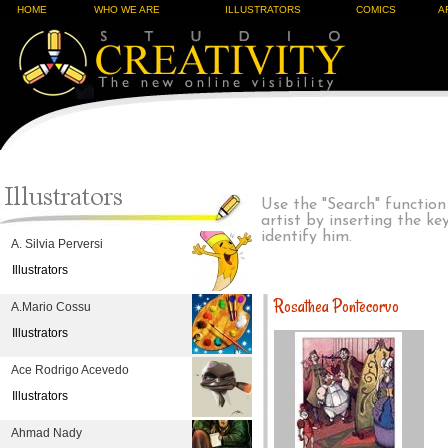
HOME
WHO WE ARE
ILLUSTRATORS
COMICS
A
Use the "Search" function
artist by inserting the k
identify him.
A. Silvia Perversi
Illustrators
Rosathea Pontecorvo
A.Mario Cossu
Illustrators
Ace Rodrigo Acevedo
Illustrators
Ahmad Nady