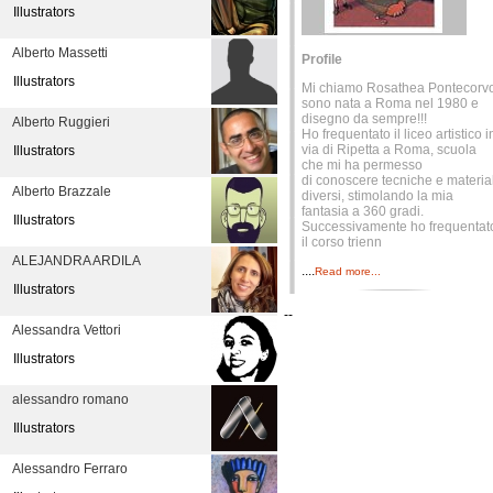
Illustrators
Alberto Massetti
Profile
Illustrators
Mi chiamo Rosathea Pontecorvo
sono nata a Roma nel 1980 e
disegno da sempre!!!
Alberto Ruggieri
Ho frequentato il liceo artistico i
via di Ripetta a Roma, scuola
Illustrators
che mi ha permesso
di conoscere tecniche e material
Alberto Brazzale
diversi, stimolando la mia
fantasia a 360 gradi.
Illustrators
Successivamente ho frequentat
il corso trienn
ALEJANDRA ARDILA
....
Read more...
Illustrators
--
Alessandra Vettori
Illustrators
alessandro romano
Illustrators
Alessandro Ferraro